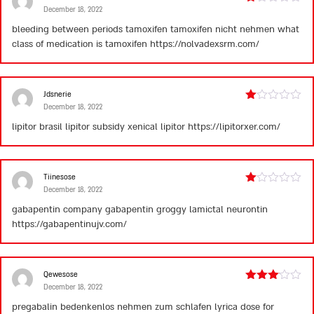
December 18, 2022
Rated
1
bleeding between periods tamoxifen
tamoxifen nicht nehmen
what
out
class of medication is tamoxifen
https://nolvadexsrm.com/
of
5
Jdsnerie
December 18, 2022
Rated
1
lipitor brasil
lipitor subsidy
xenical lipitor
https://lipitorxer.com/
out
of
5
Tiinesose
December 18, 2022
Rated
1
gabapentin company
gabapentin groggy
lamictal neurontin
out
https://gabapentinujv.com/
of
5
Qewesose
December 18, 2022
Rated
3
out
pregabalin bedenkenlos nehmen zum schlafen
lyrica dose for
of 5