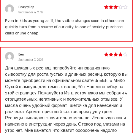
DeappyFep
September 6, 2022
Rated
3
out
Even in kids as young as 11, the visible changes seen in others can
of 5
quickly turn from a source of curiosity to one of anxiety
purchase
cialis online cheap
Bew
September 7, 2022
Rated
4
out of 5
Для шикарных ресниц, попробуйте инновационную
сыворотку для роста густых и длинных ресниц, которую вы
можете приобрести на официальном сайте drmlsh.ru МиКо.
Сухой шампунь для темных волос, 20 г Нашли ошибку на
этой странице? Пожалуйста Из 11 источников мы собрали 4
отрицательных, негативных и положительных отзывов. У
масла очень удобный формат- щеточка для нанесения и
расческа. Аромат приятный, состав прям душу греет.
Ресницы выпадают значительно меньше. Использую как и
написано в инструкции через день. Отеков под глазами на
утро нет. Мне кажется, что хватит оооооочень надолго.