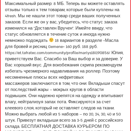
Максимальный размер: 8 МБ. Теперь вы можете оставлять
отзывы только к тем товарам, которые были куплены на
4fresh. Мы не нашли этот товар среди ваших полученных
заказов. Если же он у вас, убедитесь, что статус заказа
изменился на “Доставлен Вручен”. Имейте ввиду, что
статус обновляется в течение суток и иногда нужно
немножко подождать
18 вариантов в разделе «Масла
для бровей и ресниц Gemene» 160 руб. 188 руб.
https://et.tafratec.com/community/profile/marlys18l190856/
Юлия,
приветствуем Вас. Спасибо за Ваш выбор и за доверие. У
Вас хороший вкус. Для воизбежания скрипа рекомендуем
избегать чрезмерного надавливания на роллер. Поэтому
несомненные плюсы всех нефритовых
массажеров заключаются в том, что они: Вкладыши спасут
от последствий жары – мокрых кругов в области
подмышек. Они надежно крепятся на одежду и впитывают
влагу, нейтрализуя запах пота. Фиксируются за счет
клеевого слоя, который не оставляет следов на ткани.
Можно выбрать любой из 5 наборов – по 20, 24, 30, 40 и 50
штук. Привезут вкладыши всего за 3-5 дней с российского
склада. БЕСПЛАТНАЯ ДОСТАВКА КУРЬЕРОМ ПО