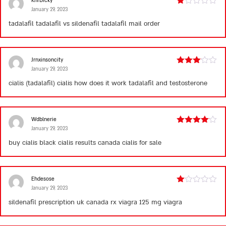
KnrDicky
January 29, 2023
Rated
1
tadalafil
tadalafil vs sildenafil
tadalafil mail order
out
of
5
Jrnxinsoncity
January 29, 2023
Rated
3
out
cialis (tadalafil)
cialis how does it work
tadalafil and testosterone
of 5
Wdblnerie
January 29, 2023
Rated
4
out of 5
buy cialis black
cialis results
canada cialis for sale
Ehdesose
January 29, 2023
Rated
1
sildenafil prescription uk
canada rx viagra
125 mg viagra
out
of
5