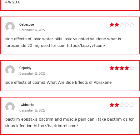
474 20 8
Qebesose
December 12, 2022
Rated
2
side effects of lasix water pills
lasix vs chlorthalidone
what is
out
furosemide 20 mg used for com
https://lasixyvf.com/
of 5
Cajeddy
December 12, 2022
Rated
4
out of 5
side effects of clomid
What Are Side Effects of Abraxane
Jwbfnerie
December 12, 2022
Rated
2
bactrim epistaxis
bactrim and muscle pain
can i take bactrim ds for
out
sinus infection
https://bactrimrol.com/
of 5