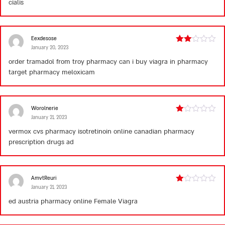
cialis
of 5
Eexdesose
January 20, 2023
Rated
2
order tramadol from troy pharmacy
can i buy viagra in pharmacy
out
target pharmacy meloxicam
of 5
Worolnerie
January 21, 2023
Rated
1
vermox cvs pharmacy
isotretinoin online canadian pharmacy
out
prescription drugs ad
of
5
AmvtReuri
January 21, 2023
Rated
1
ed
austria pharmacy online
Female Viagra
out
of
5