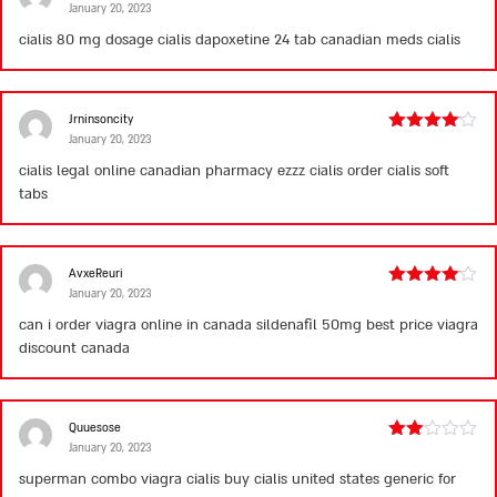
January 20, 2023
Rated
3
out
cialis 80 mg dosage
cialis dapoxetine 24 tab
canadian meds cialis
of 5
Jrninsoncity
January 20, 2023
Rated
4
out of 5
cialis legal online
canadian pharmacy ezzz cialis
order cialis soft
tabs
AvxeReuri
January 20, 2023
Rated
4
out of 5
can i order viagra online in canada
sildenafil 50mg best price
viagra
discount canada
Quuesose
January 20, 2023
Rated
2
superman combo viagra cialis
buy cialis united states
generic for
out