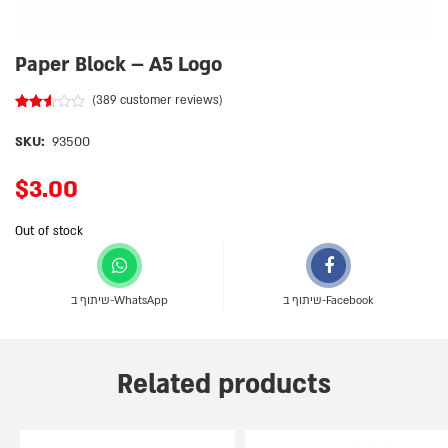
Paper Block – A5 Logo
(
389
customer reviews)
Rated
388
2.44
SKU:
93500
out
of 5
based
$
3.00
on
customer
ratings
Out of stock
שיתוף ב-Facebook
שיתוף ב-WhatsApp
Related products