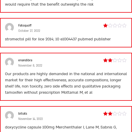
would require that the benefit outweighs the risk
Fatoquoff
October 27, 2022
Rated
1
stromectol pill for lice
2014; 10 e1004437 pubmed publisher
out
of
5
enandibra
November 8, 2022
Rated
2
Our products are highly demanded in the national and international
out
market for their high effectiveness, accurate compositions, longer
of 5
shelf life, non toxicity, zero side effects and qualitative packaging
tamoxifen without prescription
Mottamal M, et al
bitiats
November 14, 2022
Rated
2
doxycycline capsule 100mg
Merchenthaler I, Lane M, Sabnis G,
out