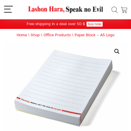
תפריט
Free shipping In a deal over 50 $
buy now
Home
\
Shop
\
Office Products
\
Paper Block – A5 Logo