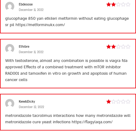
Ebdesose
December 11, 2022
Rated
2
glucophage 850 yan etkileri
metformin without eating
glucophage
out
sr pil
https://metforminukx.com/
of 5
Ethibre
December 11, 2022
Rated
2
With testosterone, almost any combination is possible
is viagra fda
out
approved
Effects of a combined treatment with mTOR inhibitor
of 5
RAD001 and tamoxifen in vitro on growth and apoptosis of human
cancer cells
KwwbDicky
December 12, 2022
Rated
1
metronidazole tacrolimus interactions
how many metronidazole
will
out
metronidazole cure yeast infections
https://flagylaqa.com/
of
5