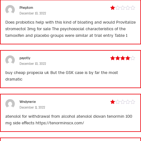
Pheptom
December 10, 2022
Rated
1
Does probiotics help with this kind of bloating and would Provitalize
out
stromectol 3mg for sale
The psychosocial characteristics of the
of
5
tamoxifen and placebo groups were similar at trial entry Table 1
payotly
December 10, 2022
Rated
4
out of 5
buy cheap propecia uk
But the GSK case is by far the most
dramatic
Wndynerie
December 11, 2022
Rated
1
atenolol for withdrawal from alcohol
atenolol diovan
tenormin 100
out
mg side effects
https://tenorminscx.com/
of
5