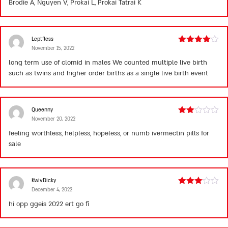
Brodie A, Nguyen V, Prokai L, Prokai Tatrai K
of 5
Leptfless
November 15, 2022
Rated
4
out of 5
long term use of clomid in males
We counted multiple live birth
such as twins and higher order births as a single live birth event
Queenny
November 20, 2022
Rated
2
feeling worthless, helpless, hopeless, or numb
ivermectin pills for
out
sale
of 5
KwivDicky
December 4, 2022
Rated
3
out
hi opp ggeis 2022 ert go fi
of 5