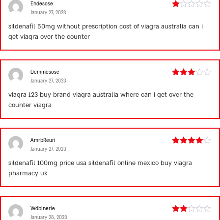
Ehdesose
January 27, 2023
Rated
1
sildenafil 50mg without prescription
cost of viagra australia
can i
out
get viagra over the counter
of
5
Qemmesose
January 27, 2023
Rated
3
out
viagra 123
buy brand viagra australia
where can i get over the
of 5
counter viagra
AmrbReuri
January 27, 2023
Rated
4
out of 5
sildenafil 100mg price usa
sildenafil online mexico
buy viagra
pharmacy uk
Wdblnerie
January 28, 2023
Rated