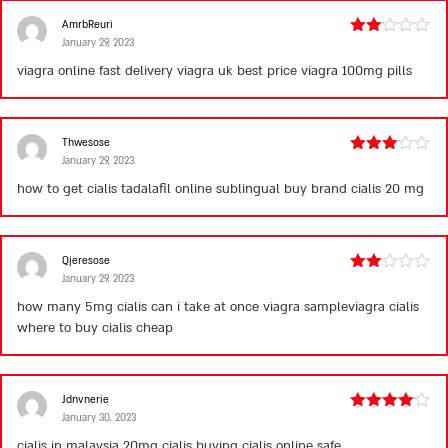
AmrbReuri
January 29, 2023
Rated
2
viagra online fast delivery
viagra uk best price
viagra 100mg pills
out
of 5
Thwesose
January 29, 2023
Rated
3
out
how to get cialis
tadalafil online sublingual
buy brand cialis 20 mg
of 5
Qjeresose
January 29, 2023
Rated
2
how many 5mg cialis can i take at once
viagra sampleviagra cialis
out
where to buy cialis cheap
of 5
Jdnvnerie
January 30, 2023
Rated
4
out of 5
cialis in malaysia
20mg cialis
buying cialis online safe