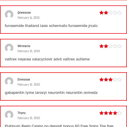
Qneesose
February 14, 2023
Rated
2
furosemide thailand
lasix schermato
furosemide jrcalc
out
of 5
Wrnnerie
February 15, 2023
Rated
2
valtrex rosacea
valacyclovir advil
valtrex autisme
out
of 5
Enresose
February 15, 2023
Rated
3
out
gabapentin lyme
laroxyl neurontin
neurontin onmeda
of 5
Thync
February 15, 2023
Rated
4
out of 5
Platinum Reels Casino no deposit bonus 80 Free Spins The free