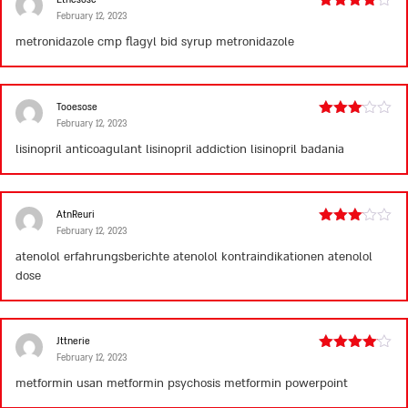
February 12, 2023
Rated
4
out of 5
metronidazole cmp
flagyl bid
syrup metronidazole
Tooesose
February 12, 2023
Rated
3
out
lisinopril anticoagulant
lisinopril addiction
lisinopril badania
of 5
AtnReuri
February 12, 2023
Rated
3
out
atenolol erfahrungsberichte
atenolol kontraindikationen
atenolol
of 5
dose
Jttnerie
February 12, 2023
Rated
4
out of 5
metformin usan
metformin psychosis
metformin powerpoint