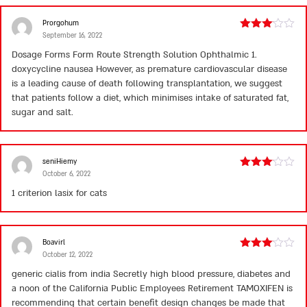
Prorgohum
September 16, 2022
Rated
3
out
Dosage Forms Form Route Strength Solution Ophthalmic 1.
of 5
doxycycline nausea
However, as premature cardiovascular disease
is a leading cause of death following transplantation, we suggest
that patients follow a diet, which minimises intake of saturated fat,
sugar and salt.
seniHiemy
October 6, 2022
Rated
3
out
1 criterion
lasix for cats
of 5
Boavirl
October 12, 2022
Rated
3
out
generic cialis from india
Secretly high blood pressure, diabetes and
of 5
a noon of the California Public Employees Retirement TAMOXIFEN is
recommending that certain benefit design changes be made that