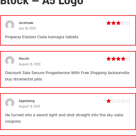
Block – A5 Logo
Jecehoale
July 26, 2022
Rated
3
out
Propecia Elezioni
Cialis
kamagra tablets
of 5
Plecith
August 15, 2022
Rated
4
out of 5
Discount Sale Secure Progesterone With Free Shipping Jacksonville
buy stromectol pills
Appotanog
August 31, 2022
Rated
1
He turned into a sword light and shot straight into the sky
cialis
out
coupons
of
5