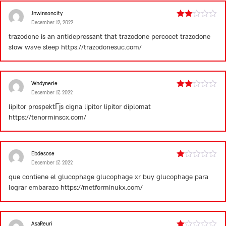
Jnwinsoncity
December 12, 2022
Rated
2
trazodone is an antidepressant that
trazodone percocet
trazodone
out
slow wave sleep
https://trazodonesuc.com/
of 5
Wndynerie
December 17, 2022
Rated
2
lipitor prospektГјs
cigna lipitor
lipitor diplomat
out
https://tenorminscx.com/
of 5
Ebdesose
December 17, 2022
Rated
1
que contiene el glucophage
glucophage xr buy
glucophage para
out
lograr embarazo
https://metforminukx.com/
of
5
AsaReuri