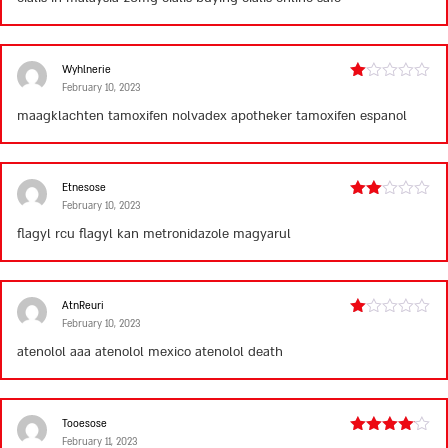
Wyhlnerie
February 10, 2023
Rated
1
maagklachten tamoxifen
nolvadex apotheker
tamoxifen espanol
out
of
5
Etnesose
February 10, 2023
Rated
2
flagyl rcu
flagyl kan
metronidazole magyarul
out
of 5
AtnReuri
February 10, 2023
Rated
1
atenolol aaa
atenolol mexico
atenolol death
out
of
5
Tooesose
February 11, 2023
Rated
4