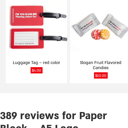
Luggage Tag – red color
Slogan Fruit Flavored
Candies
$
4.00
$
10.00
389 reviews for
Paper