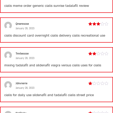
2
cialis meme
order generic cialis
sunrise tadalafil review
out
of 5
Qnwresose
January 28, 2023
Rated
3
out
cialis discount card
overnight cialis delivery
cialis recreational use
of 5
Tmrbesose
January 28, 2023
Rated
2
mixing tadalafil and sildenafil
viagra versus cialis
uses for cialis
out
of 5
Jdnvnerie
January 28, 2023
Rated
1
cialis for daily use
sildenafil and tadalafil
cialis street price
out
of
5