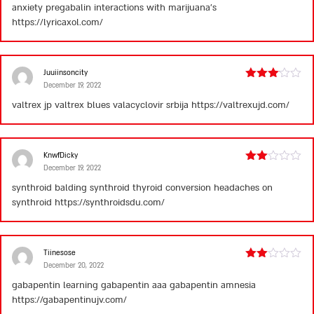
anxiety
pregabalin interactions with marijuana’s
https://lyricaxol.com/
Juuiinsoncity
December 19, 2022
Rated
3
out
valtrex jp
valtrex blues
valacyclovir srbija
https://valtrexujd.com/
of 5
KnwfDicky
December 19, 2022
Rated
2
synthroid balding
synthroid thyroid conversion
headaches on
out
synthroid
https://synthroidsdu.com/
of 5
Tiinesose
December 20, 2022
Rated
2
gabapentin learning
gabapentin aaa
gabapentin amnesia
out
https://gabapentinujv.com/
of 5