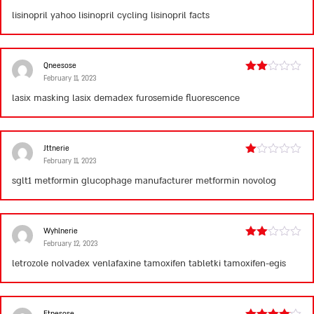
out of 5
lisinopril yahoo
lisinopril cycling
lisinopril facts
Qneesose
February 11, 2023
Rated
2
lasix masking
lasix demadex
furosemide fluorescence
out
of 5
Jttnerie
February 11, 2023
Rated
1
sglt1 metformin
glucophage manufacturer
metformin novolog
out
of
5
Wyhlnerie
February 12, 2023
Rated
2
letrozole nolvadex
venlafaxine tamoxifen
tabletki tamoxifen-egis
out
of 5
Etnesose