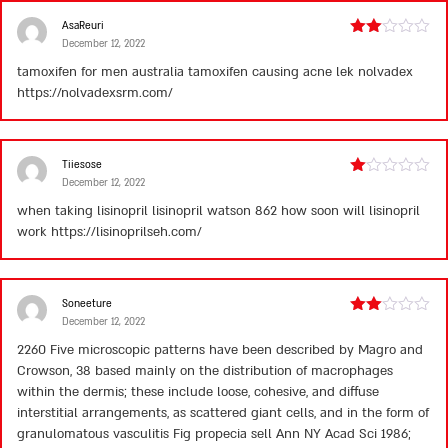
AsaReuri
December 12, 2022
Rated
2
tamoxifen for men australia
tamoxifen causing acne
lek nolvadex
out
https://nolvadexsrm.com/
of 5
Tiiesose
December 12, 2022
Rated
1
when taking lisinopril
lisinopril watson 862
how soon will lisinopril
out
work
https://lisinoprilseh.com/
of
5
Soneeture
December 12, 2022
Rated
2
2260 Five microscopic patterns have been described by Magro and
out
Crowson, 38 based mainly on the distribution of macrophages
of 5
within the dermis; these include loose, cohesive, and diffuse
interstitial arrangements, as scattered giant cells, and in the form of
granulomatous vasculitis Fig
propecia sell
Ann NY Acad Sci 1986;