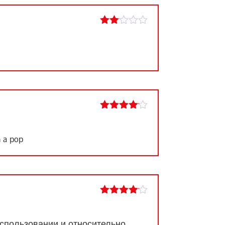
Rated
2
out
of 5
Rated
4
out of 5
h a pop
Rated
4
out of 5
использовании и относительно