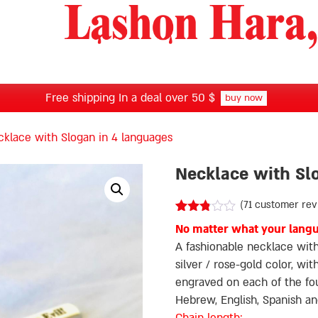
Free shipping In a deal over 50 $
buy now
klace with Slogan in 4 languages
Necklace with Sl
(
71
customer rev
Rated
67
No matter what your langua
2.76
out of
A fashionable necklace with
5
silver / rose-gold color, wi
based
on
engraved on each of the four
customer
Hebrew, English, Spanish an
ratings