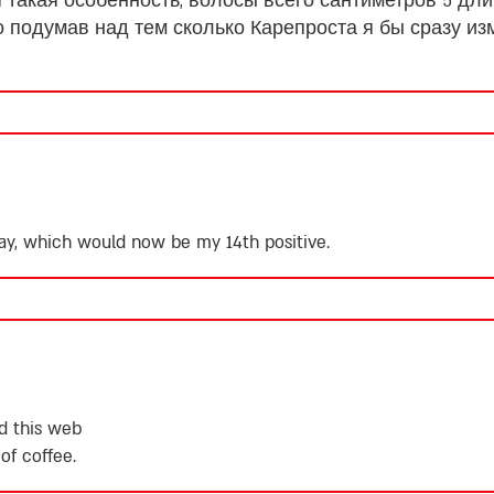
 такая особенность, волосы всего сантиметров 5 дли
Но подумав над тем сколько Карепроста я бы сразу и
ay, which would now be my 14th positive.
ad this web
of coffee.