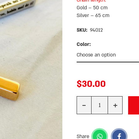
Chain length:
Gold – 50 cm
Silver – 65 cm
SKU:
94012
Color:
$
30.00
-
+
Quantity
Share