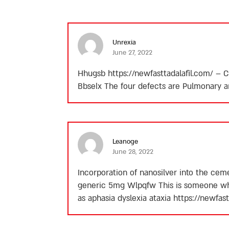
Unrexia
June 27, 2022
Hhugsb
https://newfasttadalafil.com/
– Ci
Bbselx The four defects are Pulmonary ar
Leanoge
June 28, 2022
Incorporation of nanosilver into the ce
generic 5mg Wlpqfw This is someone who
as aphasia dyslexia ataxia
https://newfast