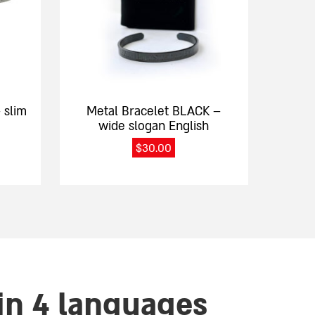
 slim
Metal Bracelet BLACK –
wide slogan English
$
30.00
in 4 languages