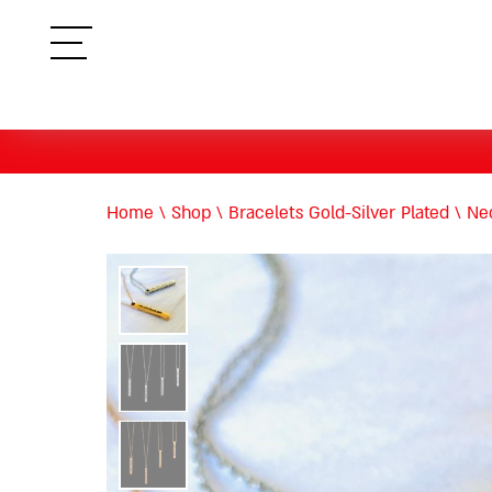
תפריט
Home
\
Shop
\
Bracelets Gold-Silver Plated
\
Nec