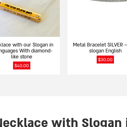
lace with our Slogan in
Metal Bracelet SILVER –
anguages With diamond-
slogan English
like stone
$
30.00
$
40.00
Necklace with Slogan 