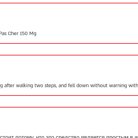
 Pas Cher 150 Mg
after walking two steps, and fell down without warning wit
стоит потому, что это средство является простым в 