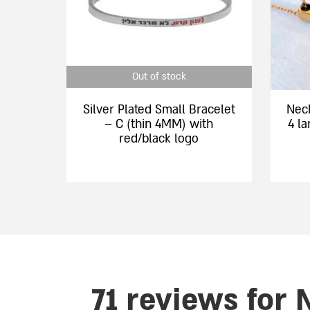
options
options
may
may
be
be
chosen
chosen
Out of stock
on
on
the
the
Silver Plated Small Bracelet
Neck
product
product
– C (thin 4MM) with
4 l
page
page
red/black logo
71 reviews for