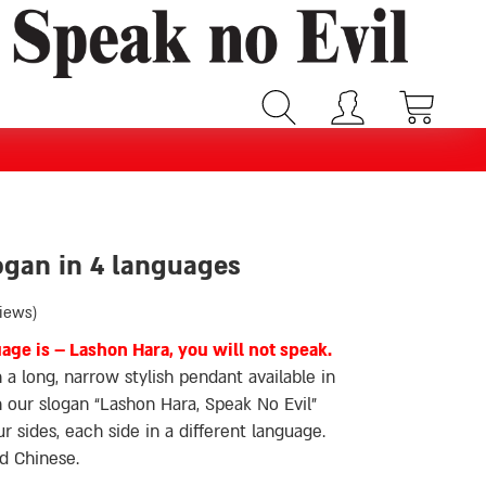
ogan in 4 languages
iews)
ge is – Lashon Hara, you will not speak.
 a long, narrow stylish pendant available in
th our slogan “Lashon Hara, Speak No Evil”
 sides, each side in a different language.
d Chinese.