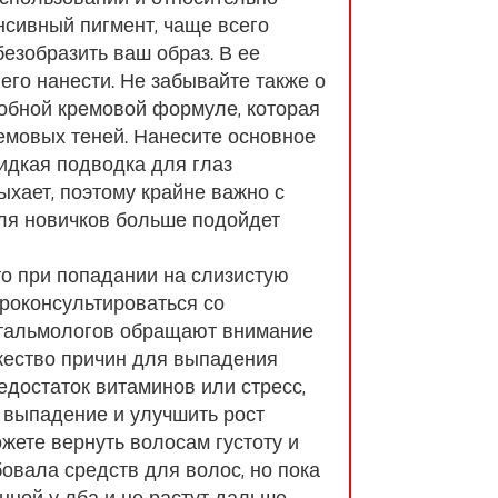
нсивный пигмент, чаще всего
безобразить ваш образ. В ее
его нанести. Не забывайте также о
добной кремовой формуле, которая
ремовых теней. Нанесите основное
Жидкая подводка для глаз
ыхает, поэтому крайне важно с
 для новичков больше подойдет
.
то при попадании на слизистую
роконсультироваться со
фтальмологов обращают внимание
жество причин для выпадения
достаток витаминов или стресс,
 выпадение и улучшить рост
жете вернуть волосам густоту и
бовала средств для волос, но пока