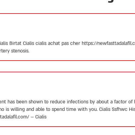
alis Birtat
Cialis
cialis achat pas cher
https://newfasttadalafil
tery stenosis.
ment has been shown to reduce infections by about a factor of
 is willing and able to spend time with you.
Cialis
Ssfhwc His
tadalafil.com/
– Cialis