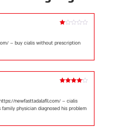
Rated
1
out
.com/
– buy cialis without prescription
of
5
Rated
4
out of 5
https://newfasttadalafil.com/
– cialis
 family physician diagnosed his problem