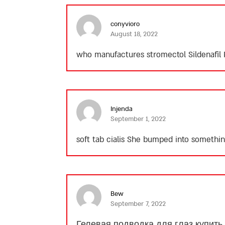
conyvioro
August 18, 2022
who manufactures stromectol
Sildenafil
Injenda
September 1, 2022
soft tab cialis
She bumped into something 
Bew
September 7, 2022
Гелевая подводка для глаз купить 