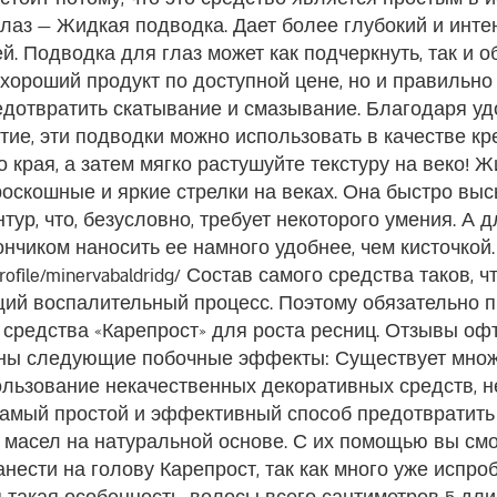
лаз — Жидкая подводка. Дает более глубокий и инте
. Подводка для глаз может как подчеркнуть, так и о
хороший продукт по доступной цене, но и правильно 
редотвратить скатывание и смазывание. Благодаря у
тие, эти подводки можно использовать в качестве к
 края, а затем мягко растушуйте текстуру на веко! 
оскошные и яркие стрелки на веках. Она быстро выс
тур, что, безусловно, требует некоторого умения. А
чиком наносить ее намного удобнее, чем кисточкой
ofile/minervabaldridg/
Состав самого средства таков, ч
щий воспалительный процесс. Поэтому обязательно п
средства «Карепрост» для роста ресниц. Отзывы о
можны следующие побочные эффекты: Существует мно
льзование некачественных декоративных средств, не
 Самый простой и эффективный способ предотвратить
масел на натуральной основе. С их помощью вы смо
анести на голову Карепрост, так как много уже испро