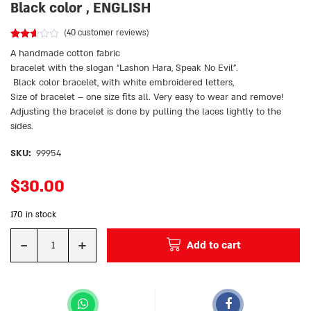
Black color , ENGLISH
(
40
customer reviews)
Rated
39
A handmade cotton fabric
2.51
out
bracelet with the slogan “Lashon Hara, Speak No Evil”.
of 5
Black color bracelet, with white embroidered letters,
based
on
Size of bracelet – one size fits all. Very easy to wear and remove!
customer
ratings
Adjusting the bracelet is done by pulling the laces lightly to the
sides.
SKU:
99954
$
30.00
170 in stock
-
+
Add to cart
Quantity