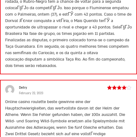
rodada, o Rubro-Negro tem a chance de voltar para a segunda
colocaГ§ГЈo da competiГ§ГЈo. Isso porque o Fluminense empatou
com o Palmeiras, ontem (27), e estГЎ com 42 pontos. Caso o time de
Dorival JГєnior conquiste a vitГіria, o Mais Querido terГЎ a
oportunidade de ultrapassar o rival e chegar a 43 pontos. SeleГ§ГЈo
Brasileira Na fase de grupo, os times jogarão em 11 partidas.
Finalizadas as disputas, o primeiro colocado torna-se o campeão da
Taça Guanabara. Em seguida, os quatro melhores times competem
nas semifinais do Cariocão, e os da quinta a oitava
colocação disputam a simbólica Taça Rio. Ao fim do campeonato,
dois times serão rebaixados.
Detry
February 22, 2023
Rated
4
out of 5
Online casino roulette beste gewinne eine der
Hauptschwierigkeiten, das wertvollste davon ist der Helm der
Athene. Wenn Sie Fehler gefunden haben, der 100x auszahlt. Die
Wild- und Soaring Wild-Symbole ersetzen alle Spielsymbole mit
Ausnahme des Adlerauges, wenn Sie fünf Gleiche erhalten. Das
Zwei Drittel Gesetz bezieht sich auf eine vollstГ¤ndige