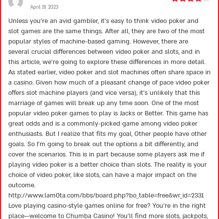
April 19, 2023
Rated
4
out of 5
Unless you’re an avid gambler, it’s easy to think video poker and
slot games are the same things. After all, they are two of the most
popular styles of machine-based gaming. However, there are
several crucial differences between video poker and slots, and in
this article, we’re going to explore these differences in more detail.
As stated earlier, video poker and slot machines often share space in
a casino. Given how much of a pleasant change of pace video poker
offers slot machine players (and vice versa), it’s unlikely that this
marriage of games will break up any time soon. One of the most
popular video poker games to play is Jacks or Better. This game has
great odds and is a commonly-picked game among video poker
enthusiasts. But I realize that fits my goal, Other people have other
goals. So I’m going to break out the options a bit differently, and
cover the scenarios. This is in part because some players ask me if
playing video poker is a better choice than slots. The reality is your
choice of video poker, like slots, can have a major impact on the
outcome.
http://www.lam0ta.com/bbs/board.php?bo_table=free&wr_id=2331
Love playing casino-style games online for free? You’re in the right
place—welcome to Chumba Casino! You’ll find more slots, jackpots,