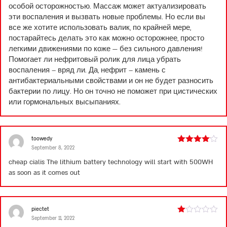
особой осторожностью. Массаж может актуализировать
эти воспаления и вызвать новые проблемы. Но если вы
все же хотите использовать валик, по крайней мере,
постарайтесь делать это как можно осторожнее, просто
легкими движениями по коже — без сильного давления!
Помогает ли нефритовый ролик для лица убрать
воспаления – вряд ли. Да, нефрит – камень с
антибактериальными свойствами и он не будет разносить
бактерии по лицу. Но он точно не поможет при цистических
или гормональных высыпаниях.
toowedy
September 8, 2022
Rated
4
out of 5
cheap cialis
The lithium battery technology will start with 500WH
as soon as it comes out
piectet
September 11, 2022
Rated