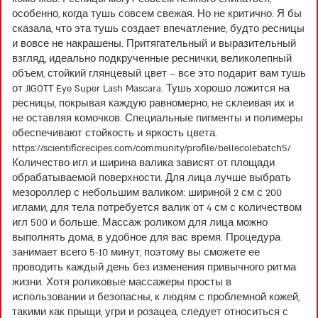
особенно, когда тушь совсем свежая. Но не критично. Я бы
сказала, что эта тушь создает впечатление, будто ресницы
и вовсе не накрашены. Притягательный и выразительный
взгляд, идеально подкрученные реснички, великолепный
объем, стойкий глянцевый цвет – все это подарит вам тушь
от JIGOTT Eye Super Lash Mascara. Тушь хорошо ложится на
ресницы, покрывая каждую равномерно, не склеивая их и
не оставляя комочков. Специальные пигменты и полимеры
обеспечивают стойкость и яркость цвета.
https://scientificrecipes.com/community/profile/bellecolebatch5/
Количество игл и ширина валика зависят от площади
обрабатываемой поверхности. Для лица лучше выбрать
мезороллер с небольшим валиком: шириной 2 см с 200
иглами, для тела потребуется валик от 4 см с количеством
игл 500 и больше. Массаж роликом для лица можно
выполнять дома, в удобное для вас время. Процедура
занимает всего 5-10 минут, поэтому вы сможете ее
проводить каждый день без изменения привычного ритма
жизни. Хотя роликовые массажеры просты в
использовании и безопасны, к людям с проблемной кожей,
такими как прыщи, угри и розацеа, следует относиться с