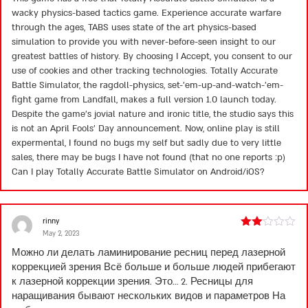
wacky physics-based tactics game. Experience accurate warfare
through the ages, TABS uses state of the art physics-based
simulation to provide you with never-before-seen insight to our
greatest battles of history. By choosing I Accept, you consent to our
use of cookies and other tracking technologies. Totally Accurate
Battle Simulator, the ragdoll-physics, set-’em-up-and-watch-’em-
fight game from Landfall, makes a full version 1.0 launch today.
Despite the game’s jovial nature and ironic title, the studio says this
is not an April Fools’ Day announcement. Now, online play is still
expermental, I found no bugs my self but sadly due to very little
sales, there may be bugs I have not found (that no one reports :p)
Can I play Totally Accurate Battle Simulator on Android/iOS?
rinny
May 2, 2023
Rated
2
Можно ли делать ламинирование ресниц перед лазерной
out
коррекцией зрения Всё больше и больше людей прибегают
of 5
к лазерной коррекции зрения. Это… 2. Ресницы для
наращивания бывают нескольких видов и параметров На