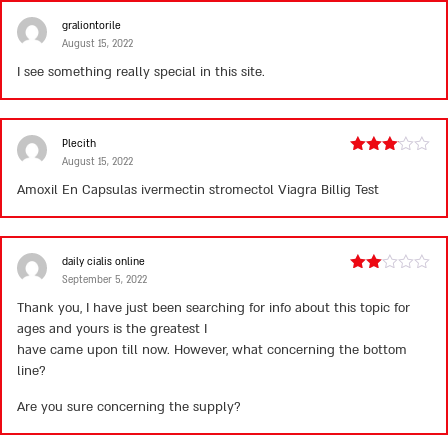
graliontorile
August 15, 2022
I see something really special in this site.
Plecith
August 15, 2022
Rated
3
out
Amoxil En Capsulas
ivermectin stromectol
Viagra Billig Test
of 5
daily cialis online
September 5, 2022
Rated
2
Thank you, I have just been searching for info about this topic for
out
ages and yours is the greatest I
of 5
have came upon till now. However, what concerning the bottom
line?
Are you sure concerning the supply?