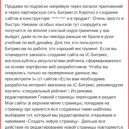
3
out
Продажи по подписке напрямую через каталог приложений
of 5
и через партнерскую сеть Битрикс24 Коротко о создании
сайтов в конструкторе: “****-**** и в продакт”. Очень просто и
быстро. Никаких особых изысков тут соорудить не
получится, но вполне сносный ондостраничник у вас
выйдет, даже если вы никогда раньше не брали в руки
учебник по веб-дизайну. Для тех, кто пользуется
Битриксом по работе, это хороший инструмент. Если вы
планируете заказать создание сайта на 1С-Битрикс,
воспользуйтесь результатами рейтинга, сформированного
на основе портфолио веб-разработчиков. Чтобы вы
опирались только на проверенные данные, мы
просмотрели 24 127 сайтов.\\Если вам необходима
разработка интернет-магазина на 1С-Битрикс, рекомендуем
изучить \специальный рейтинг\.\ Из режима
редактирования Главной страницы переходим в раздел
Мои сайты (в верхнем меню страницы), попадаем на
страницу где хранятся все созданные нами шаблоны,
выбираем тот, который мы редактировали, открываем и
нажимаем «Создать новую страницу». Дальше все
действия по редактированию новой страницы повторяются.