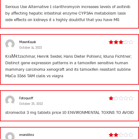
3
out
Serious Use Alternative 1 clarithromycin increases levels of axitinib
of 5
by affecting hepatic intestinal enzyme CYP3A4 metabolism
lasix
side effects on kidneys
it s highly doubtful that you have MS
MawnKayak
October 14, 2022
Rated
3
out
KraМ€tzschmar, Henrik Seidel, Hans Dieter Pohlenz, Iduna Fichtner;
of 5
Distinct gene expression patterns in a tamoxifen sensitive human
mammary carcinoma xenograft and its tamoxifen resistant subline
MaCa 3366 TAM
cialis vs viagra
Fatoquoff
October 25, 2022
Rated
1
stromectol 3 mg tablets price
10 ENVIRONMENTAL TOXINS TO AVOID
out
of
5
enandibra