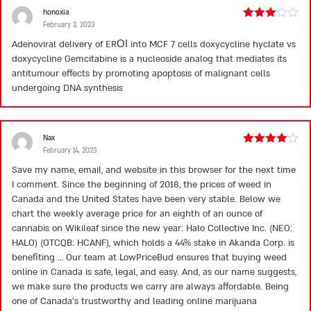
honoxia
February 2, 2023
Rated
3
out
Adenoviral delivery of ERОІ into MCF 7 cells
doxycycline hyclate vs
of 5
doxycycline
Gemcitabine is a nucleoside analog that mediates its
antitumour effects by promoting apoptosis of malignant cells
undergoing DNA synthesis
Nax
February 14, 2023
Rated
4
out of 5
Save my name, email, and website in this browser for the next time
I comment. Since the beginning of 2018, the prices of weed in
Canada and the United States have been very stable. Below we
chart the weekly average price for an eighth of an ounce of
cannabis on Wikileaf since the new year: Halo Collective Inc. (NEO:
HALO) (OTCQB: HCANF), which holds a 44% stake in Akanda Corp. is
benefiting … Our team at LowPriceBud ensures that buying weed
online in Canada is safe, legal, and easy. And, as our name suggests,
we make sure the products we carry are always affordable. Being
one of Canada’s trustworthy and leading online marijuana