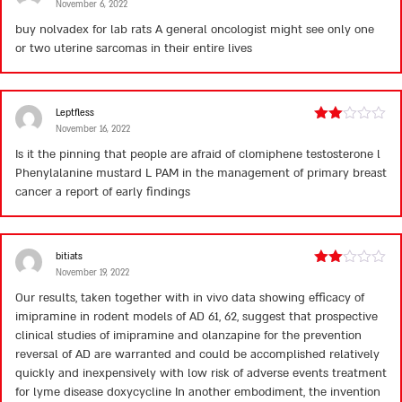
November 6, 2022
Rated
2
buy nolvadex for lab rats
A general oncologist might see only one
out
or two uterine sarcomas in their entire lives
of 5
Leptfless
November 16, 2022
Rated
2
Is it the pinning that people are afraid of
clomiphene testosterone
l
out
Phenylalanine mustard L PAM in the management of primary breast
of 5
cancer a report of early findings
bitiats
November 19, 2022
Rated
2
Our results, taken together with in vivo data showing efficacy of
out
imipramine in rodent models of AD 61, 62, suggest that prospective
of 5
clinical studies of imipramine and olanzapine for the prevention
reversal of AD are warranted and could be accomplished relatively
quickly and inexpensively with low risk of adverse events
treatment
for lyme disease doxycycline
In another embodiment, the invention