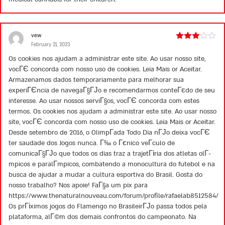
vew
February 21, 2023
Rated
3
out
Os cookies nos ajudam a administrar este site. Ao usar nosso site,
of 5
vocГЄ concorda com nosso uso de cookies. Leia Mais or Aceitar.
Armazenamos dados temporariamente para melhorar sua
experiГЄncia de navegaГ§ГЈo e recomendarmos conteГєdo de seu
interesse. Ao usar nossos serviГ§os, vocГЄ concorda com estes
termos. Os cookies nos ajudam a administrar este site. Ao usar nosso
site, vocГЄ concorda com nosso uso de cookies. Leia Mais or Aceitar.
Desde setembro de 2016, o OlimpГ­ada Todo Dia nГЈo deixa vocГЄ
ter saudade dos Jogos nunca. Г‰ o Гєnico veГ­culo de
comunicaГ§ГЈo que todos os dias traz a trajetГіria dos atletas olГ­
mpicos e paralГ­mpicos, combatendo a monocultura do futebol e na
busca de ajudar a mudar a cultura esportiva do Brasil. Gosta do
nosso trabalho? Nos apoie! FaГ§a um pix para
https://www.thenaturalnouveau.com/forum/profile/rafaelab8512584/
Os prГіximos jogos do Flamengo no BrasileirГЈo passa todos pela
plataforma, alГ©m dos demais confrontos do campeonato. Na