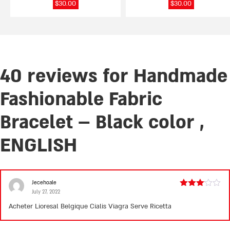
$
30.00
$
30.00
40 reviews for
Handmade
Fashionable Fabric
Bracelet – Black color ,
ENGLISH
Jecehoale
July 27, 2022
Rated
3
out
Acheter Lioresal Belgique
Cialis
Viagra Serve Ricetta
of 5