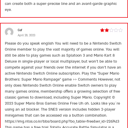
can create both a super-precise line and an avant-garde graphic
eye.
Gaf
April 28, 2023
Rated
2
Please do you speak english You will need to be a Nintendo Switch
out
Online member to play the vast majority of games online. You will
of 5
still be able to play games such as Splatoon 3 and Mario Kart 8
Deluxe in single-player or local multiplayer, but won’t be able to
compete against your friends over the internet if you don’t have an
active Nintendo Switch Online subscription. Play the “Super Mario
Brothers: Super Mario Rampage” game >> Comments However, not
only does Nintendo Switch Online enable Switch owners to play
many games online, membership offers a growing selection of free
classic games to download, including Super Mario. Copyright ©
2023 Super Mario Bros Games Online Free Uh oh. Looks like you´re
using an ad blocker. The SNES version includes hidden 2-player
minigames that can be accessed via a button combination.
https://img.ntos.co.kr/bbs/board.php?bo_table=free&wr_id=2267413
This game has a free trial Totally Accurate Battle Simulator is a