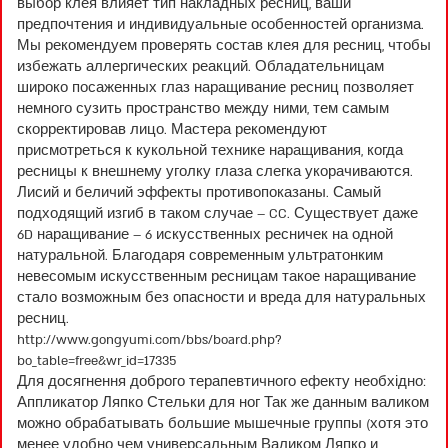
выбор клея влияет тип накладных ресниц, ваши
предпочтения и индивидуальные особенностей организма.
Мы рекомендуем проверять состав клея для ресниц, чтобы
избежать аллергических реакций. Обладательницам
широко посаженных глаз наращивание ресниц позволяет
немного сузить пространство между ними, тем самым
скорректировав лицо. Мастера рекомендуют
присмотреться к кукольной технике наращивания, когда
ресницы к внешнему уголку глаза слегка укорачиваются.
Лисий и беличий эффекты противопоказаны. Самый
подходящий изгиб в таком случае – CC. Существует даже
6D наращивание – 6 искусственных ресничек на одной
натуральной. Благодаря современным ультратонким
невесомым искусственным ресницам такое наращивание
стало возможным без опасности и вреда для натуральных
ресниц.
http://www.gongyumi.com/bbs/board.php?
bo_table=free&wr_id=17335
Для досягнення доброго терапевтичного ефекту необхідно:
Аппликатор Ляпко Стельки для ног Так же данным валиком
можно обрабатывать большие мышечные группы (хотя это
менее удобно чем универсальным Валиком Ляпко и