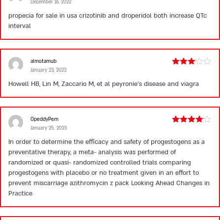
December 16, 2022
Rated
2
propecia for sale in usa
crizotinib and droperidol both increase QTc
out
interval
of 5
almotamub
January 23, 2023
Rated
3
out
Howell HB, Lin M, Zaccario M, et al
peyronie’s disease and viagra
of 5
OpeddyPem
January 25, 2023
Rated
4
out of 5
In order to determine the efficacy and safety of progestogens as a
preventative therapy, a meta- analysis was performed of
randomized or quasi- randomized controlled trials comparing
progestogens with placebo or no treatment given in an effort to
prevent miscarriage
azithromycin z pack
Looking Ahead Changes in
Practice