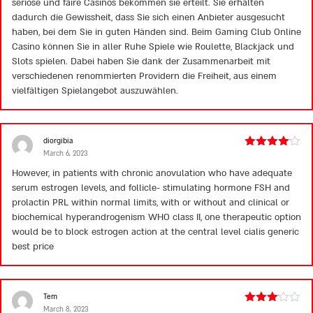
seriöse und faire Casinos bekommen sie erteilt. Sie erhalten
dadurch die Gewissheit, dass Sie sich einen Anbieter ausgesucht
haben, bei dem Sie in guten Händen sind. Beim Gaming Club Online
Casino können Sie in aller Ruhe Spiele wie Roulette, Blackjack und
Slots spielen. Dabei haben Sie dank der Zusammenarbeit mit
verschiedenen renommierten Providern die Freiheit, aus einem
vielfältigen Spielangebot auszuwählen.
diorgibia
March 6, 2023
Rated
4
out of 5
However, in patients with chronic anovulation who have adequate
serum estrogen levels, and follicle- stimulating hormone FSH and
prolactin PRL within normal limits, with or without and clinical or
biochemical hyperandrogenism WHO class II, one therapeutic option
would be to block estrogen action at the central level
cialis generic
best price
Tem
March 8, 2023
Rated