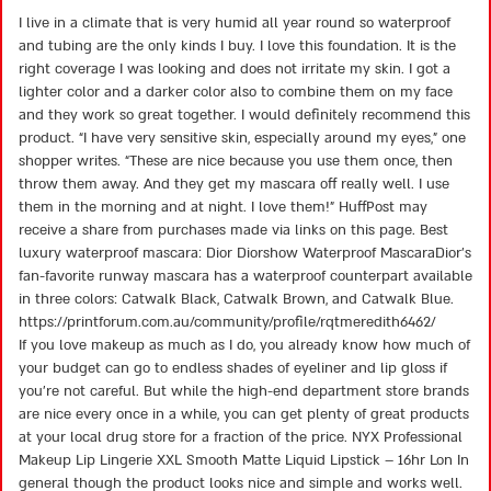
3
out
I live in a climate that is very humid all year round so waterproof
of 5
and tubing are the only kinds I buy. I love this foundation. It is the
right coverage I was looking and does not irritate my skin. I got a
lighter color and a darker color also to combine them on my face
and they work so great together. I would definitely recommend this
product. “I have very sensitive skin, especially around my eyes,” one
shopper writes. “These are nice because you use them once, then
throw them away. And they get my mascara off really well. I use
them in the morning and at night. I love them!” HuffPost may
receive a share from purchases made via links on this page. Best
luxury waterproof mascara: Dior Diorshow Waterproof MascaraDior’s
fan-favorite runway mascara has a waterproof counterpart available
in three colors: Catwalk Black, Catwalk Brown, and Catwalk Blue.
https://printforum.com.au/community/profile/rqtmeredith6462/
If you love makeup as much as I do, you already know how much of
your budget can go to endless shades of eyeliner and lip gloss if
you’re not careful. But while the high-end department store brands
are nice every once in a while, you can get plenty of great products
at your local drug store for a fraction of the price. NYX Professional
Makeup Lip Lingerie XXL Smooth Matte Liquid Lipstick – 16hr Lon In
general though the product looks nice and simple and works well.