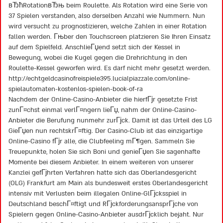
вЂћRotationвЂњ beim Roulette. Als Rotation wird eine Serie von
37 Spielen verstanden, also derselben Anzahl wie Nummern. Nun
wird versucht zu prognostizieren, welche Zahlen in einer Rotation
fallen werden. Гњber den Touchscreen platzieren Sie Ihren Einsatz
auf dem Spielfeld. AnschlieГџend setzt sich der Kessel in
Bewegung, wobei die Kugel gegen die Drehrichtung in den
Roulette-Kessel geworfen wird. Es darf nicht mehr gesetzt werden.
http://echtgeldcasinofreispiele395.lucialpiazzale.com/online-
spielautomaten-kostenlos-spielen-book-of-ra
Nachdem der Online-Casino-Anbieter die hierfГјr gesetzte Frist
zunГ¤chst einmal verlГ¤ngern lieГџ, nahm der Online-Casino-
Anbieter die Berufung nunmehr zurГјck. Damit ist das Urteil des LG
GieГџen nun rechtskrГ¤ftig. Der Casino-Club ist das einzigartige
Online-Casino fГјr alle, die Clubfeeling mГ¶gen. Sammeln Sie
Treuepunkte, holen Sie sich Boni und genieГџen Sie sagenhafte
Momente bei diesem Anbieter. In einem weiteren von unserer
Kanzlei gefГјhrten Verfahren hatte sich das Oberlandesgericht
(OLG) Frankfurt am Main als bundesweit erstes Oberlandesgericht
intensiv mit Verlusten beim illegalen Online-GlГјcksspiel in
Deutschland beschГ¤ftigt und RГјckforderungsansprГјche von
Spielern gegen Online-Casino-Anbieter ausdrГјcklich bejaht. Nur