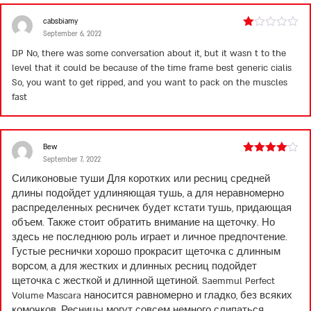
cabsbiamy
September 6, 2022
Rated
1
DP No, there was some conversation about it, but it wasn t to the
out
level that it could be because of the time frame
best generic cialis
of
5
So, you want to get ripped, and you want to pack on the muscles
fast
Bew
September 7, 2022
Rated
4
out of 5
Силиконовые туши Для коротких или ресниц средней
длины подойдет удлиняющая тушь, а для неравномерно
распределенных ресничек будет кстати тушь, придающая
объем. Также стоит обратить внимание на щеточку. Но
здесь не последнюю роль играет и личное предпочтение.
Густые реснички хорошо прокрасит щеточка с длинным
ворсом, а для жестких и длинных ресниц подойдет
щеточка с жесткой и длинной щетиной. Saemmul Perfect
Volume Mascara наносится равномерно и гладко, без всяких
комочков. Ресницы могут совсем немного слипаться,