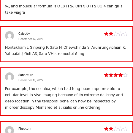
2
96, and molecular formula is C 18 H 26 ClN 3 O H 2 SO 4
can girls
out
take viagra
of 5
Cajeddy
December 12, 2022
Rated
2
Nontakham J, Siripong P, Sato H, Chewchinda S, Arunrungvichian K,
out
Yahuafai J, Goli AS, Sato VH
stromectol 6 mg
of 5
Soneeture
December 13, 2022
Rated
4
out of 5
For example, the cochlea, which had long been impermeable to
cellular level in vivo imaging because of its extreme delicacy and
deep location in the temporal bone, can now be inspected by
microendoscopy Monfared et al
cialis online ordering
Pheptom