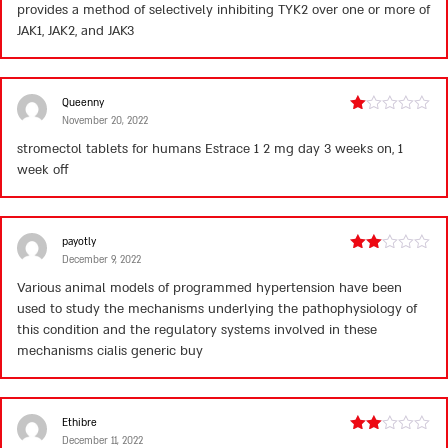
provides a method of selectively inhibiting TYK2 over one or more of
JAK1, JAK2, and JAK3
Queenny
November 20, 2022
Rated
1
stromectol tablets for humans
Estrace 1 2 mg day 3 weeks on, 1
out
week off
of
5
payotly
December 9, 2022
Rated
2
Various animal models of programmed hypertension have been
out
used to study the mechanisms underlying the pathophysiology of
of 5
this condition and the regulatory systems involved in these
mechanisms
cialis generic buy
Ethibre
December 11, 2022
Rated