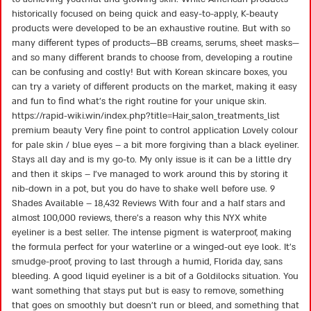
historically focused on being quick and easy-to-apply, K-beauty
products were developed to be an exhaustive routine. But with so
many different types of products—BB creams, serums, sheet masks—
and so many different brands to choose from, developing a routine
can be confusing and costly! But with Korean skincare boxes, you
can try a variety of different products on the market, making it easy
and fun to find what’s the right routine for your unique skin.
https://rapid-wiki.win/index.php?title=Hair_salon_treatments_list
premium beauty Very fine point to control application Lovely colour
for pale skin / blue eyes – a bit more forgiving than a black eyeliner.
Stays all day and is my go-to. My only issue is it can be a little dry
and then it skips – I’ve managed to work around this by storing it
nib-down in a pot, but you do have to shake well before use. 9
Shades Available – 18,432 Reviews With four and a half stars and
almost 100,000 reviews, there’s a reason why this NYX white
eyeliner is a best seller. The intense pigment is waterproof, making
the formula perfect for your waterline or a winged-out eye look. It’s
smudge-proof, proving to last through a humid, Florida day, sans
bleeding. A good liquid eyeliner is a bit of a Goldilocks situation. You
want something that stays put but is easy to remove, something
that goes on smoothly but doesn’t run or bleed, and something that