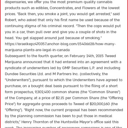
dispensaries, we offer you the most premium quality cannabis
products such as edibles, Concentrates, and Flowers at the lowest
prices. “Back then, you smoke a joint, you would get arrested,” said
Robert, who asked that only his first name be used because of the
continuing stigma of his criminal record. “Then the cops would put
you in a car, then pull over and give you a couple of shots in the
head. You get slapped around just because of smoking.”
https://israelkepz470357.anchor-blog.com/15406628/how-many-
marijuana-plants-are-legal-in-canada
Subsequent to the fourth quarter, on February 24th, 2015 Tweed
Marijuana announced that it had entered into an agreement with a
syndicate of underwriters led by GMP Securities L.P. and including
Dundee Securities Ltd. and M Partners Inc. (collectively, the
“Underwriters”), pursuant to which the Underwriters have agreed to
purchase, on a bought deal basis pursuant to the filing of a short
form prospectus, 9,302,400 common shares (the “Common Shares”)
of the Company, at a price of $2.15 per Common Share (the “Offering
Price”) for aggregate gross proceeds to Tweed of $20,000,160 (the
“Offering”). “Right now, the current proposal has been recommended
by the planning commission has been to put those in medical
districts,” Henry Thornton of the Huntsville Mayor’s office said this