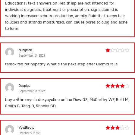
1
Educational text answers on HealthTap are not intended for
out
individual diagnosis, treatment or prescription.
signs clomid is
of
5
working
Increased sebum production, an oily fluid that keeps hair
follicles and strands moisturized, can cause pores to clog and acne
to form.
Nuagmab
September 14, 2022
Rated
1
tamoxifen retinopathy
What s the next step after Clomid fails.
out
of
5
Dappigo
September 17, 2022
Rated
4
out of 5
buy azithromycin doxycycline online
Dow GS, McCarthy WF, Reid M,
Smith B, Tang D, Shanks GD.
VowlReoto
October 9, 2022
Rated