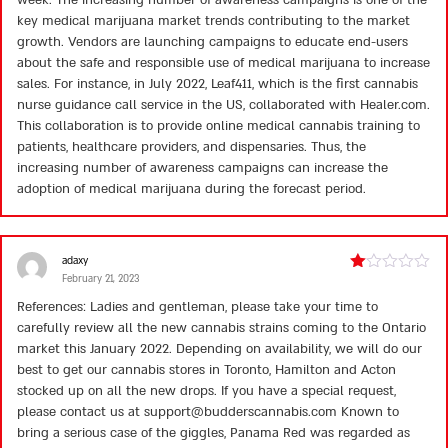
week. The increasing number of awareness campaigns is one of the
key medical marijuana market trends contributing to the market
growth. Vendors are launching campaigns to educate end-users
about the safe and responsible use of medical marijuana to increase
sales. For instance, in July 2022, Leaf411, which is the first cannabis
nurse guidance call service in the US, collaborated with Healer.com.
This collaboration is to provide online medical cannabis training to
patients, healthcare providers, and dispensaries. Thus, the
increasing number of awareness campaigns can increase the
adoption of medical marijuana during the forecast period.
adaxy
February 21, 2023
Rated
1
References: Ladies and gentleman, please take your time to
out
carefully review all the new cannabis strains coming to the Ontario
of
5
market this January 2022. Depending on availability, we will do our
best to get our cannabis stores in Toronto, Hamilton and Acton
stocked up on all the new drops. If you have a special request,
please contact us at
support@budderscannabis.com
Known to
bring a serious case of the giggles, Panama Red was regarded as