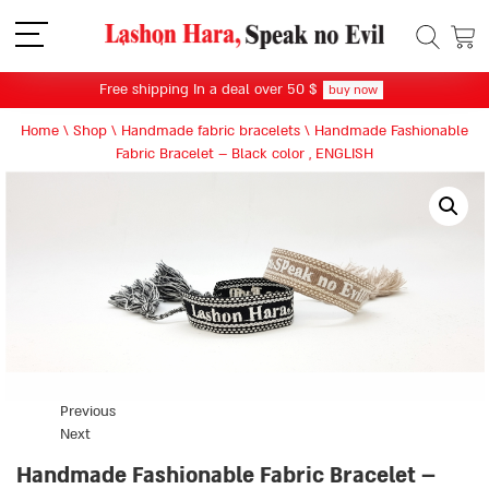
תפריט
Free shipping In a deal over 50 $
buy now
Home
\
Shop
\
Handmade fabric bracelets
\
Handmade Fashionable
Fabric Bracelet – Black color , ENGLISH
Previous
Next
Handmade Fashionable Fabric Bracelet –